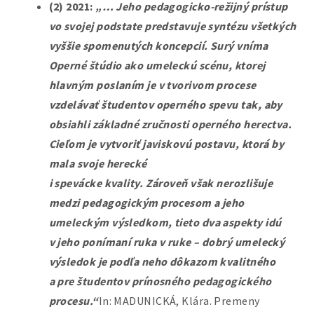
(2) 2021:
„… Jeho pedagogicko-režijný prístup
vo svojej podstate predstavuje syntézu všetkých
vyššie spomenutých koncepcií. Surý vníma
Operné štúdio ako umeleckú scénu, ktorej
hlavným poslaním je v tvorivom procese
vzdelávať študentov operného spevu tak, aby
obsiahli základné zručnosti operného herectva.
Cieľom je vytvoriť javiskovú postavu, ktorá by
mala svoje herecké
i spevácke kvality. Zároveň však nerozlišuje
medzi pedagogickým procesom a jeho
umeleckým výsledkom, tieto dva aspekty idú
v jeho ponímaní ruka v ruke – dobrý umelecký
výsledok je podľa neho dôkazom kvalitného
a pre študentov prínosného pedagogického
procesu.“
In: MADUNICKÁ, Klára. Premeny