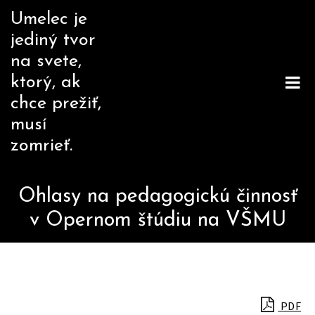
Skip
Umelec je
to
jediný tvor
content
na svete,
ktorý, ak
chce prežiť,
musí
zomrieť.
Ohlasy na pedagogickú činnosť
v Opernom štúdiu na VŠMU
PDF