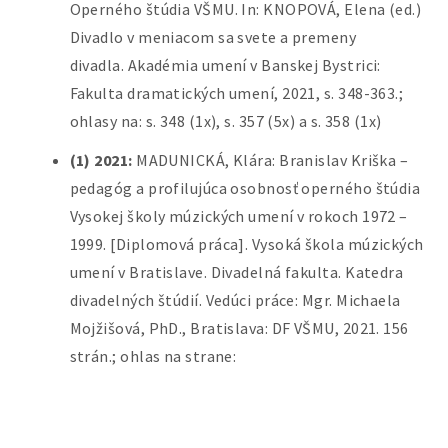
Operného štúdia VŠMU. In: KNOPOVÁ, Elena (ed.)
Divadlo v meniacom sa svete a premeny
divadla. Akadémia umení v Banskej Bystrici:
Fakulta dramatických umení, 2021, s. 348-363.;
ohlasy na: s. 348 (1x), s. 357 (5x) a s. 358 (1x)
(1) 2021:
MADUNICKÁ, Klára: Branislav Kriška –
pedagóg a profilujúca osobnosť operného štúdia
Vysokej školy múzických umení v rokoch 1972 –
1999. [Diplomová práca]. Vysoká škola múzických
umení v Bratislave. Divadelná fakulta. Katedra
divadelných štúdií. Vedúci práce: Mgr. Michaela
Mojžišová, PhD., Bratislava: DF VŠMU, 2021. 156
strán.; ohlas na strane: