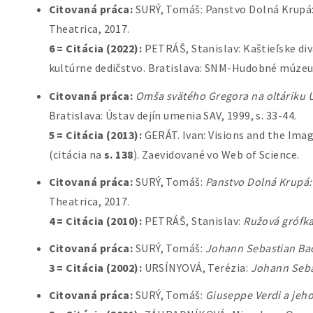
Citovaná práca:
SURÝ, Tomáš: Panstvo Dolná Krupá
Theatrica, 2017.
6 = Citácia (2022):
PETRÁŠ, Stanislav: Kaštieľske diva
kultúrne dedičstvo. Bratislava: SNM-Hudobné múze
Citovaná práca:
Omša svätého Gregora na oltáriku U
Bratislava: Ústav dejín umenia SAV, 1999, s. 33-44.
5 = Citácia (2013):
GERÁT. Ivan: Visions and the Imag
(citácia na
s. 138
). Zaevidované vo Web of Science.
Citovaná práca:
SURÝ, Tomáš:
Panstvo Dolná Krupá: 
Theatrica, 2017.
4 = Citácia (2010):
PETRÁŠ, Stanislav:
Ružová grófka
Citovaná práca:
SURÝ, Tomáš:
Johann Sebastian Ba
3 = Citácia (2002):
URSÍNYOVÁ, Terézia:
Johann Seba
Citovaná práca:
SURÝ, Tomáš:
Giuseppe Verdi a jeho