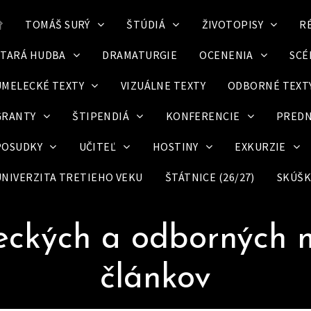
۩
TOMÁŠ SURÝ
ŠTÚDIÁ
ŽIVOTOPISY
R
STARÁ HUDBA
DRAMATURGIE
OCENENIA
SCÉ
UMELECKÉ TEXTY
VIZUÁLNE TEXTY
ODBORNÉ TEXT
GRANTY
ŠTIPENDIÁ
KONFERENCIE
PREDN
POSUDKY
UČITEĽ
HOSTINY
EXKURZIE
UNIVERZITA TRETIEHO VEKU
ŠTÁTNICE (26/27)
SKÚŠKY
eckých a odborných 
článkov