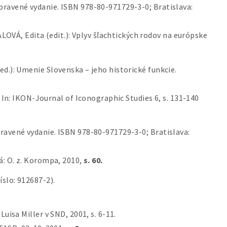
upravené vydanie. ISBN 978-80-971729-3-0; Bratislava:
LOVÁ, Edita (edit.): Vplyv šľachtických rodov na európske
(ed.): Umenie Slovenska – jeho historické funkcie.
 In: IKON-Journal of Iconographic Studies 6, s. 131-140
pravené vydanie. ISBN 978-80-971729-3-0; Bratislava:
á: O. z. Korompa, 2010,
s. 60.
íslo: 912687-2).
uisa Miller v SND, 2001, s. 6-11.