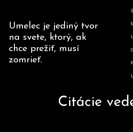
Skip
to
content
Umelec je jediný tvor
na svete, ktorý, ak
chce prežiť, musí
zomrieť.
Citácie ved