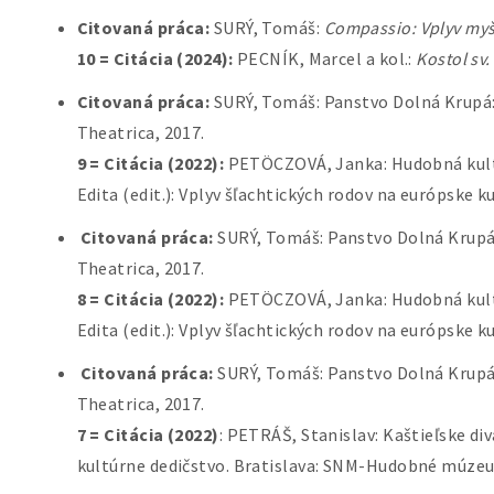
Citovaná práca:
SURÝ, Tomáš:
Compassio: Vplyv myš
10 = Citácia (2024):
PECNÍK, Marcel a kol.:
Kostol sv
Citovaná práca:
SURÝ, Tomáš: Panstvo Dolná Krupá
Theatrica, 2017.
9 = Citácia (2022):
PETÖCZOVÁ, Janka: Hudobná kultúr
Edita (edit.):
Vplyv šľachtických rodov na európske k
Citovaná práca:
SURÝ, Tomáš: Panstvo Dolná Krup
Theatrica, 2017.
8 = Citácia (2022):
PETÖCZOVÁ, Janka: Hudobná kultúr
Edita (edit.):
Vplyv šľachtických rodov na európske k
Citovaná práca:
SURÝ, Tomáš: Panstvo Dolná Krup
Theatrica, 2017.
7 = Citácia (2022)
: PETRÁŠ, Stanislav: Kaštieľske di
kultúrne dedičstvo. Bratislava: SNM-Hudobné múze