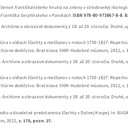
lienok františkánskeho hnutia na zmeny v stredovekej ikonogra
. Františka Serafínskeho v Ponikách
.
ISBN 978-80-973867-8-8. B
: Archívne a obrazové dokumenty z 18. až 20. storočia. Druhé, 
a v sídlach šľachty a mešťanov v rokoch 1750-1827: Repertoár
ultúrne dedičstvo. Bratislava: SNM-Hudobné múzeum, 2022, s. 
á
: Archívne a obrazové dokumenty z 18. až 20. storočia. Druhé,
a v sídlach šľachty a mešťanov v rokoch 1750-1827: Repertoár
ultúrne dedičstvo. Bratislava: SNM-Hudobné múzeum, 2022, s. 
á
: Archívne a obrazové dokumenty z 18. až 20. storočia. Druhé,
vadlo a divadelné predstavenia šľachty v Dolnej Krupej. In: BUG
um, 2022,
s. 175, pozn. 27.