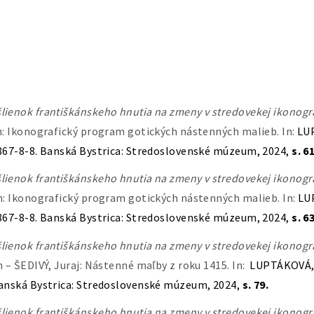
lienok františkánskeho hnutia na zmeny v stredovekej ikonogra
n: Ikonografický program gotických nástenných malieb. In:
LUP
67-8-8. Banská Bystrica: Stredoslovenské múzeum, 2024,
s. 61
lienok františkánskeho hnutia na zmeny v stredovekej ikonogra
: Ikonografický program gotických nástenných malieb. In:
LUP
67-8-8. Banská Bystrica: Stredoslovenské múzeum, 2024,
s. 63
lienok františkánskeho hnutia na zmeny v stredovekej ikonogra
– ŠEDIVÝ, Juraj: Nástenné maľby z roku 1415. In:
LUPTÁKOVÁ, V
anská Bystrica: Stredoslovenské múzeum, 2024,
s. 79.
lienok františkánskeho hnutia na zmeny v stredovekej ikonogra