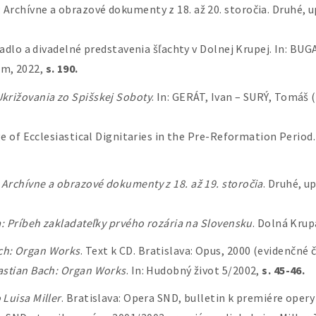
: Archívne a obrazové dokumenty z 18. až 20. storočia. Druhé, 
dlo a divadelné predstavenia šľachty v Dolnej Krupej. In: BUGA
um, 2022,
s. 190.
križovania zo Spišskej Soboty
. In: GERÁT, Ivan – SURÝ, Tomáš 
e of Ecclesiastical Dignitaries in the Pre-Reformation Period.
Archívne a obrazové dokumenty z 18. až 19. storočia
. Druhé, u
: Príbeh zakladateľky prvého rozária na Slovensku
. Dolná Krup
ch: Organ Works
. Text k CD. Bratislava: Opus, 2000 (evidenčné č
stian Bach: Organ Works
. In: Hudobný život 5/2002,
s. 45-46.
 Luisa Miller
. Bratislava: Opera SND, bulletin k premiére opery L