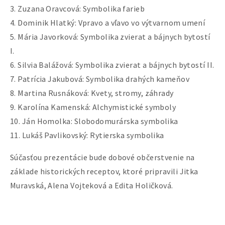
3. Zuzana Oravcová: Symbolika farieb
4. Dominik Hlatký: Vpravo a vľavo vo výtvarnom umení
5. Mária Javorková: Symbolika zvierat a bájnych bytostí
I.
6. Silvia Balážová: Symbolika zvierat a bájnych bytostí II.
7. Patrícia Jakubová: Symbolika drahých kameňov
8. Martina Rusnáková: Kvety, stromy, záhrady
9. Karolína Kamenská: Alchymistické symboly
10. Ján Homolka: Slobodomurárska symbolika
11. Lukáš Pavlikovský: Rytierska symbolika
Súčasťou prezentácie bude dobové občerstvenie na
základe historických receptov, ktoré pripravili Jitka
Muravská, Alena Vojteková a Edita Holičková.