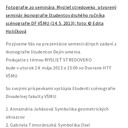
Fotografie zo seminára: Myslieť stredoveko_otvorený
seminár ikonografie študentov druhého ročníka
scénografie DF VŠMU (14. 5. 2013); foto: © Edita
Holičková
Pozývame Vás na prezentácie semestrálnych zadaní z
ikonografie študentov Dejín umenia.
Podujatie s témou MYSLIEŤ STREDOVEKO
bude v utorok 14. mája 2013 o 15:00 vo Dvorane HTF
VŠMU.
So svojimi príspevkami vystúpia študenti scénografie
Divadelnej fakulty VŠMU:
1. Annamária Juhásová: Symbolika geometrických
obrazcov
2. Gabriela Timoránszká: Symbolika čísel