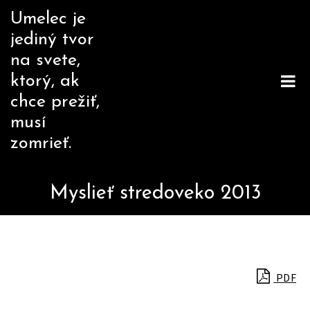
Skip
Umelec je
to
jediný tvor
content
na svete,
ktorý, ak
chce prežiť,
musí
zomrieť.
Myslieť stredoveko 2013
PDF