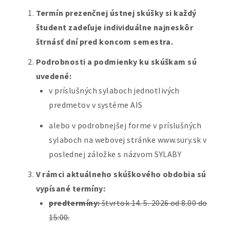
Termín prezenčnej ústnej skúšky si každý
študent zadeľuje individuálne najneskôr
štrnásť dní pred koncom semestra.
Podrobnosti a podmienky ku skúškam sú
uvedené:
v príslušných sylaboch jednotlivých
predmetov v systéme AIS
alebo v podrobnejšej forme v príslušných
sylaboch na webovej stránke www.sury.sk v
poslednej záložke s názvom SYLABY
V rámci aktuálneho skúškového obdobia sú
vypísané termíny:
predtermíny:
štvrtok 14. 5. 2026 od 8.00 do
15:00.