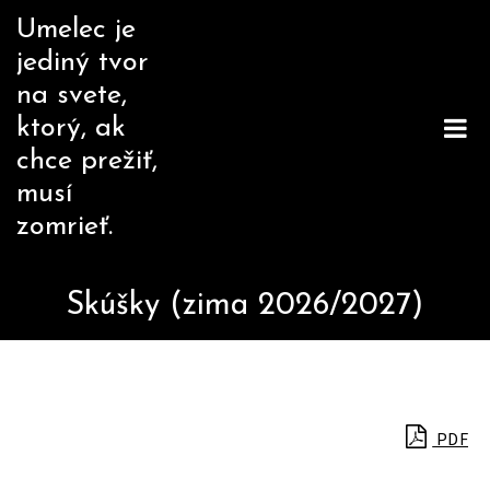
Skip
Umelec je
to
jediný tvor
content
na svete,
ktorý, ak
chce prežiť,
musí
zomrieť.
Skúšky (zima 2026/2027)
PDF