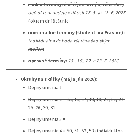
riadne termíny:
každý pracovný aj víkendový
deň okrem nedele v dňoch 18. 5. až 12. 6. 2026
(okrem dní štátnic)
mimoriadne termíny (študenti na Erasme):
individuálna dohoda výlučne školským
mailom
opravné termíny:
15., 16., 22. a 23. 6. 2026
.
Okruhy na skúšky (máj a jún 2026):
Dejiny umenia 1 =
Dejiny umenia 2 = 15, 16, 17, 18, 19, 20, 22, 24,
25, 26, 30, 31
Dejiny umenia 3 =
Dejiny umenia 4 = 50, 51, 52, 53 (individuálna