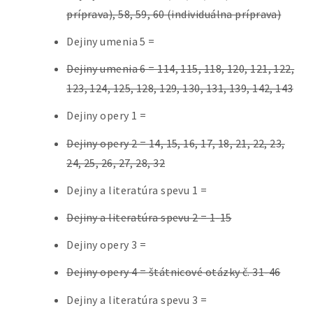
príprava), 58, 59, 60 (individuálna príprava)
Dejiny umenia 5 =
Dejiny umenia 6 = 114, 115, 118, 120, 121, 122,
123, 124, 125, 128, 129, 130, 131, 139, 142, 143
Dejiny opery 1 =
Dejiny opery 2 = 14, 15, 16, 17, 18, 21, 22, 23,
24, 25, 26, 27, 28, 32
Dejiny a literatúra spevu 1 =
Dejiny a literatúra spevu 2 = 1-15
Dejiny opery 3 =
Dejiny opery 4 = štátnicové otázky č. 31-46
Dejiny a literatúra spevu 3 =