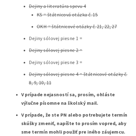
Dejiny a literatúra spevu 4
KS = štátnicová otázka č. 15
OKH = štátnicové otázky č. 21, 22, 27
Dejiny sólovej piesne 1 =
Dejiny sólovej piesne 2 =
Dejiny sólovej piesne 3 =
Dejiny sólovej piesne 4 = štátnicové otázky č.
8, 9, 10, 11
V prípade nejasností sa, prosím, ohláste
výlučne písomne na školský mail.
V prípade, že ste PN alebo potrebujete termín
skúšky zmeniť, napíšte to prosím vopred, aby
sme termín mohli použiť pre iného záujemcu.