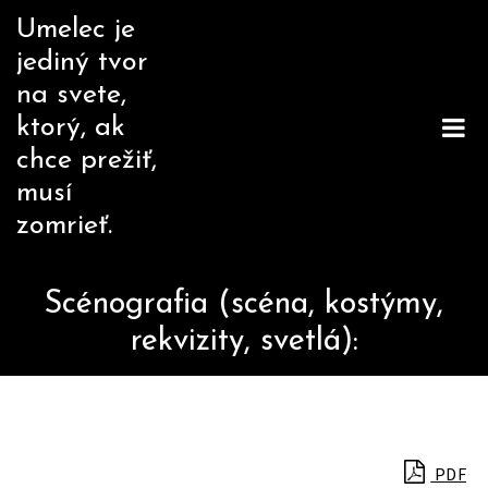
Skip
Umelec je
to
jediný tvor
content
na svete,
ktorý, ak
chce prežiť,
musí
zomrieť.
Scénografia (scéna, kostýmy,
rekvizity, svetlá):
PDF