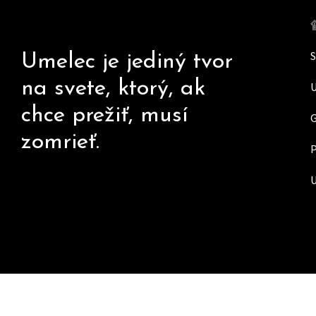
Skip
to
content
Umelec je jediný tvor
na svete, ktorý, ak
chce prežiť, musí
zomrieť.