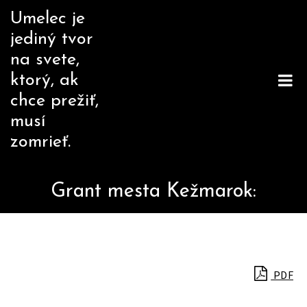
Skip
Umelec je
to
jediný tvor
content
na svete,
ktorý, ak
chce prežiť,
musí
zomrieť.
Grant mesta Kežmarok:
PDF