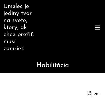
Skip
Umelec je
to
jediný tvor
content
na svete,
ktorý, ak
chce prežiť,
musí
zomrieť.
Habilitácia
PDF