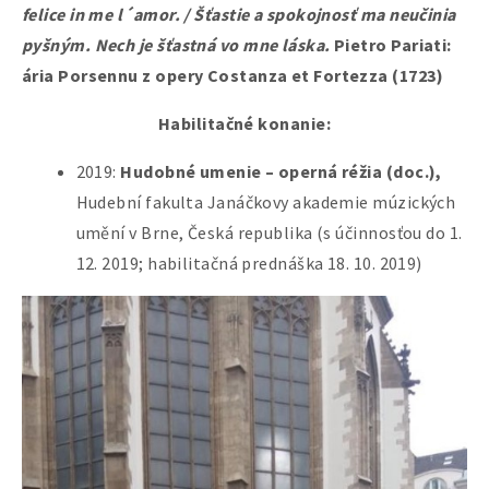
felice in me l´amor. / Šťastie a spokojnosť ma neučinia
pyšným. Nech je šťastná vo mne láska.
Pietro Pariati:
ária Porsennu z opery Costanza et Fortezza (1723)
Habilitačné konanie:
2019:
Hudobné umenie – operná réžia (doc.),
Hudební fakulta Janáčkovy akademie múzických
umění v Brne, Česká republika (s účinnosťou do 1.
12. 2019; habilitačná prednáška 18. 10. 2019)