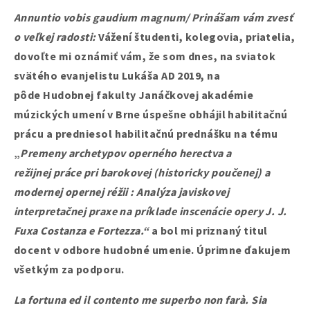
Annuntio vobis gaudium magnum/ Prinášam vám zvesť
o veľkej radosti:
Vážení študenti, kolegovia, priatelia,
dovoľte mi oznámiť vám, že som dnes, na sviatok
svätého evanjelistu Lukáša AD 2019, na
pôde Hudobnej fakulty Janáčkovej akadémie
múzických umení v Brne úspešne obhájil habilitačnú
prácu a predniesol habilitačnú prednášku na tému
„
Premeny archetypov operného herectva a
režijnej práce pri barokovej (historicky poučenej) a
modernej opernej réžii : Analýza javiskovej
interpretačnej praxe na príklade inscenácie opery J. J.
Fuxa Costanza e Fortezza.“
a bol mi priznaný titul
docent v odbore hudobné umenie.
Úprimne ďakujem
všetkým za podporu.
La fortuna ed il contento me superbo non farà. Sia