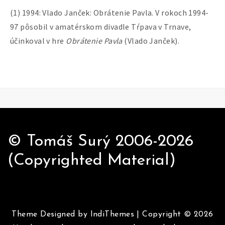
(1) 1994: Vlado Janček: Obrátenie Pavla. V rokoch 1994-
97 pôsobil v amatérskom divadle Tŕpava v Trnave,
účinkoval v hre
Obrátenie Pavla
(Vlado Janček).
© Tomáš Surý 2006-2026
(Copyrighted Material)
Theme Designed by
IndiThemes
|
Copyright © 2026