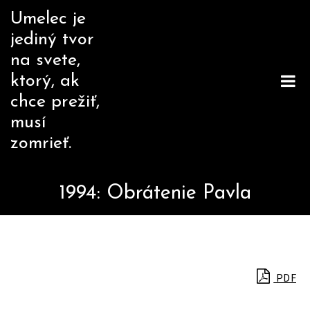
Skip
Umelec je
to
jediný tvor
content
na svete,
ktorý, ak
chce prežiť,
musí
zomrieť.
1994: Obrátenie Pavla
PDF