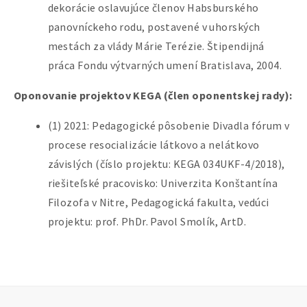
dekorácie oslavujúce členov Habsburského
panovníckeho rodu, postavené v uhorských
mestách za vlády Márie Terézie. Štipendijná
práca Fondu výtvarných umení Bratislava, 2004.
Oponovanie projektov KEGA (člen oponentskej rady):
(1) 2021: Pedagogické pôsobenie Divadla fórum v
procese resocializácie látkovo a nelátkovo
závislých (číslo projektu: KEGA 034UKF-4/2018),
riešiteľské pracovisko: Univerzita Konštantína
Filozofa v Nitre, Pedagogická fakulta, vedúci
projektu: prof. PhDr. Pavol Smolík, ArtD.