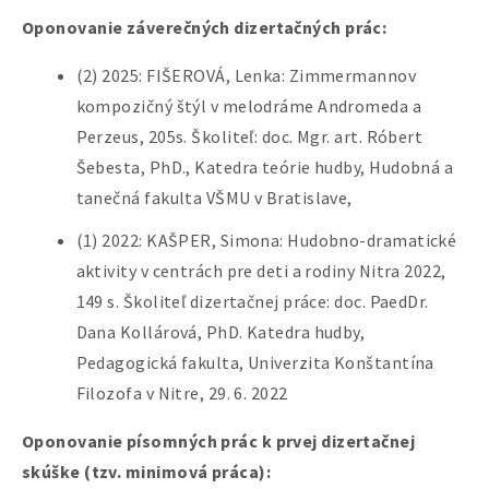
Oponovanie záverečných dizertačných prác:
(2) 2025: FIŠEROVÁ, Lenka: Zimmermannov
kompozičný štýl v melodráme Andromeda a
Perzeus, 205s. Školiteľ: doc. Mgr. art. Róbert
Šebesta, PhD., Katedra teórie hudby, Hudobná a
tanečná fakulta VŠMU v Bratislave,
(1) 2022: KAŠPER,
Simona: Hudobno-dramatické
aktivity v centrách pre deti a rodiny Nitra 2022,
149 s. Školiteľ dizertačnej práce: doc. PaedDr.
Dana Kollárová, PhD.
Katedra hudby,
Pedagogická fakulta, Univerzita Konštantína
Filozofa v Nitre, 29. 6. 2022
Oponovanie písomných prác k prvej dizertačnej
skúške (tzv. minimová práca):