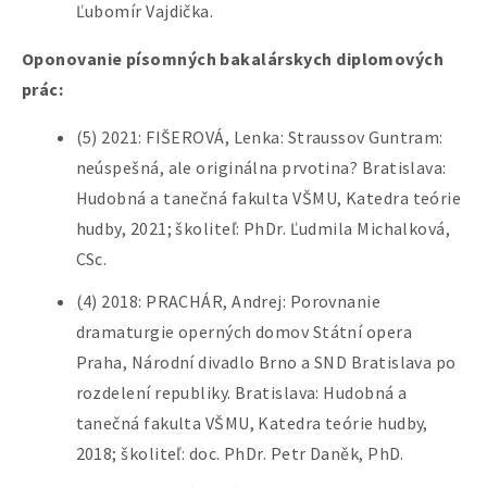
Ľubomír Vajdička.
Oponovanie písomných bakalárskych diplomových
prác:
(5) 2021: FIŠEROVÁ, Lenka: Straussov Guntram:
neúspešná, ale originálna prvotina? Bratislava:
Hudobná a tanečná fakulta VŠMU, Katedra teórie
hudby, 2021; školiteľ: PhDr. Ľudmila Michalková,
CSc.
(
4) 2018: PRACHÁR, Andrej: Porovnanie
dramaturgie operných domov Státní opera
Praha, Národní divadlo Brno a SND Bratislava po
rozdelení republiky. Bratislava: Hudobná a
tanečná fakulta VŠMU, Katedra teórie hudby,
2018; školiteľ: doc. PhDr. Petr Daněk, PhD.