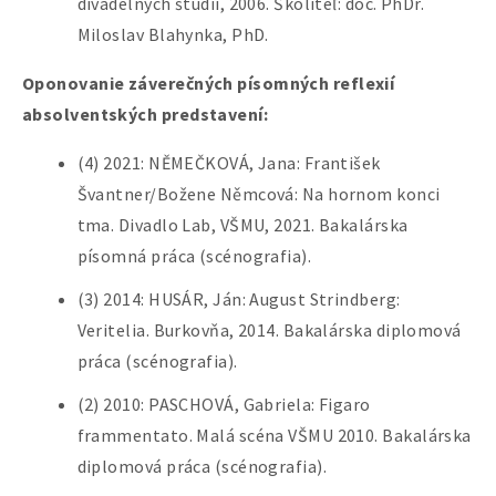
divadelných štúdií, 2006. Školiteľ: doc. PhDr.
Miloslav Blahynka, PhD.
Oponovanie záverečných písomných reflexií
absolventských predstavení:
(4) 2021: NĚMEČKOVÁ, Jana: František
Švantner/Božene Němcová: Na hornom konci
tma. Divadlo Lab, VŠMU, 2021. Bakalárska
písomná práca (scénografia).
(3) 2014: HUSÁR, Ján: August Strindberg:
Veritelia. Burkovňa, 2014. Bakalárska diplomová
práca (scénografia).
(2) 2010: PASCHOVÁ, Gabriela: Figaro
frammentato. Malá scéna VŠMU 2010. Bakalárska
diplomová práca (scénografia).