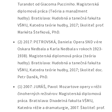
Turandot od Giacoma Pucciniho. Magisterská
diplomová práca (Teória a manažment
hudby). Bratislava: Hudobná a tanečná fakulta
VŠMU, Katedra teórie hudby, 2017; školiteľ: prof.
Markéta Štefková, PhD.
(2) 2017: PETROVSKÁ, Daniela: Opera SND v ére
Oskara Nedbala a Karla Nedbala v rokoch 1923-
1938). Magisterská diplomová práca (teória
hudby). Bratislava: Hudobná a tanečná fakulta
VŠMU, Katedra teórie hudby, 2017; školiteľ: doc.
Petr Daněk, PhD.
(1) 2007: JURÁŠ, Pavol: Mozartove opery v réžii
činoherných režisérov: Magisterská diplomová
práca. Bratislava: Divadelná fakulta VŠMU,
Katedra réžie a dramaturgie, 2007. Školiteľ: prof.