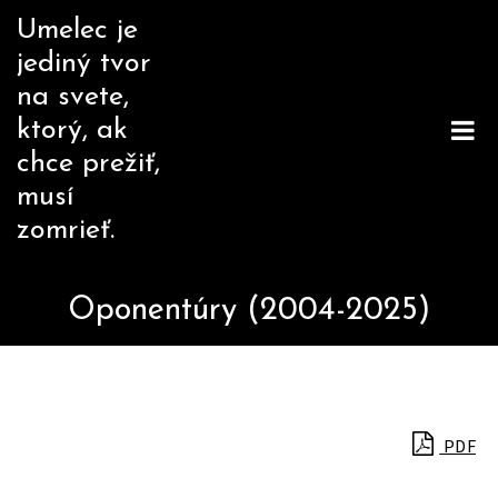
Skip
Umelec je
to
jediný tvor
content
na svete,
ktorý, ak
chce prežiť,
musí
zomrieť.
Oponentúry (2004-2025)
PDF