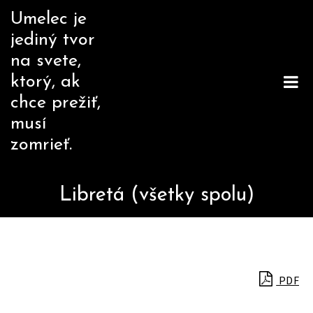
Skip
Umelec je
to
jediný tvor
content
na svete,
ktorý, ak
chce prežiť,
musí
zomrieť.
Libretá (všetky spolu)
PDF