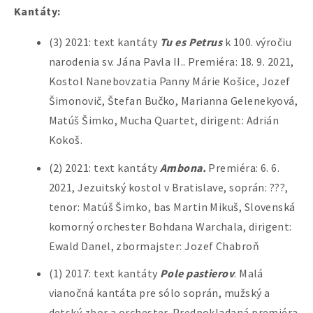
Kantáty:
(3) 2021: text kantáty
Tu es Petrus
k 100. výročiu
narodenia sv. Jána Pavla II.. Premiéra: 18. 9. 2021,
Kostol Nanebovzatia Panny Márie Košice, Jozef
Šimonovič, Štefan Bučko, Marianna Gelenekyová,
Matúš Šimko, Mucha Quartet, dirigent: Adrián
Kokoš.
(2) 2021: text kantáty
Ambona.
Premiéra: 6. 6.
2021, Jezuitský kostol v Bratislave, soprán: ???,
tenor: Matúš Šimko, bas Martin Mikuš, Slovenská
komorný orchester Bohdana Warchala, dirigent:
Ewald Danel, zbormajster: Jozef Chabroň
(1) 2017: text kantáty
Pole pastierov
. Malá
vianočná kantáta pre sólo soprán, mužský a
detský zbor a orchester. Predpokladaná premiéra