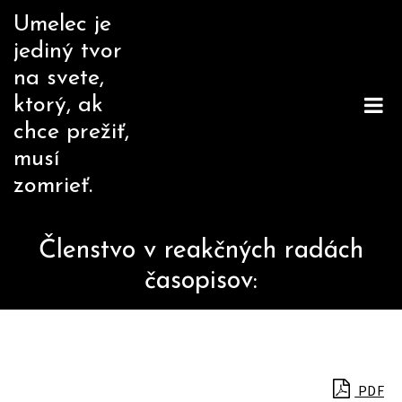
Skip
Umelec je
to
jediný tvor
content
na svete,
ktorý, ak
chce prežiť,
musí
zomrieť.
Členstvo v reakčných radách
časopisov:
PDF