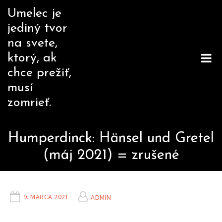
Skip
Umelec je
to
jediný tvor
content
na svete,
ktorý, ak
chce prežiť,
musí
zomrieť.
Humperdinck: Hänsel und Gretel
(máj 2021) = zrušené
9. MARCA 2021
ADMIN