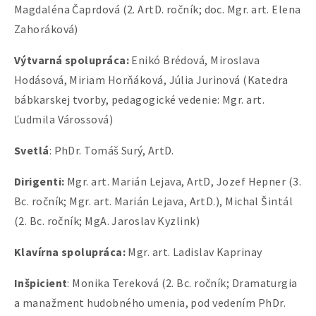
Magdaléna Čaprdová (2. ArtD. ročník; doc. Mgr. art. Elena
Zahoráková)
Výtvarná spolupráca:
Enikó Brédová,
Miroslava
Hodásová, Miriam Horňáková, Júlia Jurinová (Katedra
bábkarskej tvorby, pedagogické vedenie: Mgr. art.
Ľudmila Várossová)
Svetlá
: PhDr. Tomáš Surý, ArtD.
Dirigenti:
Mgr. art. Marián Lejava, ArtD, Jozef Hepner (3.
Bc. ročník; Mgr. art. Marián Lejava, ArtD.), Michal Šintál
(2. Bc. ročník; MgA. Jaroslav Kyzlink)
Klavírna spolupráca:
Mgr. art. Ladislav Kaprinay
Inšpicient
: Monika Tereková (2. Bc. ročník; Dramaturgia
a manažment hudobného umenia, pod vedením PhDr.