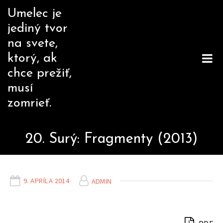
Skip
Umelec je
to
jediný tvor
content
na svete,
ktorý, ak
chce prežiť,
musí
zomrieť.
20. Surý: Fragmenty (2013)
9. APRÍLA 2014
ADMIN