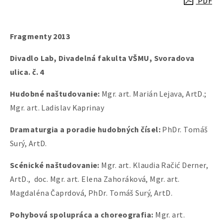
PDF
Fragmenty 2013
Divadlo Lab, Divadelná fakulta VŠMU, Svoradova
ulica. č. 4
Hudobné naštudovanie:
Mgr. art.
Marián Lejava, ArtD.;
Mgr. art. Ladislav Kaprinay
Dramaturgia a poradie hudobných čísel:
PhDr. Tomáš
Surý, ArtD.
Scénické naštudovanie:
Mgr. art.
Klaudia Račić Derner,
ArtD., doc. Mgr. art. Elena Zahoráková, Mgr. art.
Magdaléna Čaprdová, PhDr. Tomáš Surý, ArtD.
Pohybová spolupráca a choreografia:
Mgr. art.