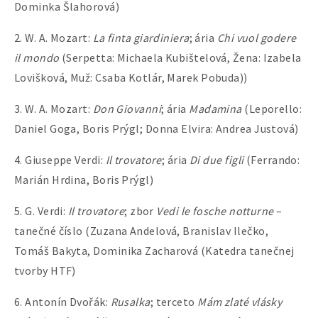
Dominka Šlahorová)
2. W. A. Mozart:
La finta giardiniera
; ária
Chi vuol godere
il mondo
(Serpetta: Michaela Kubištelová, Žena: Izabela
Lovišková, Muž: Csaba Kotlár, Marek Pobuda))
3. W. A. Mozart:
Don Giovanni
; ária
Madamina
(Leporello:
Daniel Goga, Boris Prýgl; Donna Elvira: Andrea Justová)
4. Giuseppe Verdi:
Il trovatore
; ária
Di due figli
(Ferrando:
Marián Hrdina, Boris Prýgl)
5. G. Verdi:
Il trovatore
; zbor
Vedi le fosche notturne
–
tanečné číslo (Zuzana Andelová, Branislav Ilečko,
Tomáš Bakyta, Dominika Zacharová (Katedra tanečnej
tvorby HTF)
6. Antonín Dvořák:
Rusalka
; terceto
Mám zlaté vlásky