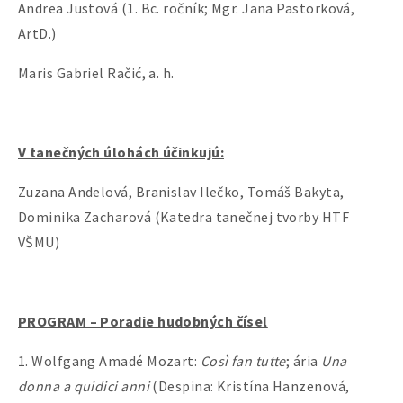
Andrea Justová (1. Bc. ročník; Mgr. Jana Pastorková,
ArtD.)
Maris Gabriel Račić, a. h.
V tanečných úlohách účinkujú:
Zuzana Andelová, Branislav Ilečko, Tomáš Bakyta,
Dominika Zacharová (Katedra tanečnej tvorby HTF
VŠMU)
PROGRAM – Poradie hudobných čísel
1. Wolfgang Amadé Mozart:
Così fan tutte
; ária
Una
donna a quidici anni
(Despina: Kristína Hanzenová,