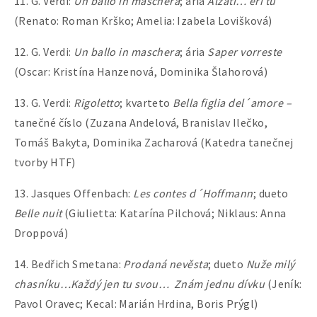
11. G. Verdi:
Un ballo in maschera
; ária
Alzati… eri tu
(Renato: Roman Krško; Amelia: Izabela Lovišková)
12. G. Verdi:
Un ballo in maschera
; ária
Saper vorreste
(Oscar: Kristína Hanzenová, Dominika Šlahorová)
13. G. Verdi:
Rigoletto
; kvarteto
Bella figlia del´amore –
tanečné číslo (Zuzana Andelová, Branislav Ilečko,
Tomáš Bakyta, Dominika Zacharová (Katedra tanečnej
tvorby HTF)
13. Jasques Offenbach:
Les contes d´Hoffmann
; dueto
Belle nuit
(Giulietta: Katarína Pilchová; Niklaus: Anna
Droppová)
14. Bedřich Smetana:
Prodaná nevěsta
; dueto
Nuže milý
chasníku…Každý jen tu svou… Znám jednu dívku
(Jeník:
Pavol Oravec; Kecal: Marián Hrdina, Boris Prýgl)