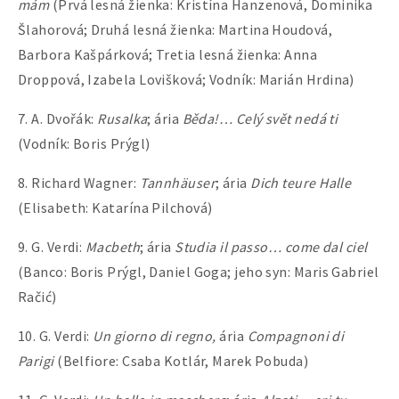
mám
(Prvá lesná žienka: Kristína Hanzenová, Dominika
Šlahorová; Druhá lesná žienka: Martina Houdová,
Barbora Kašpárková; Tretia lesná žienka: Anna
Droppová, Izabela Lovišková; Vodník: Marián Hrdina)
7. A. Dvořák:
Rusalka
; ária
Běda!… Celý svět nedá ti
(Vodník: Boris Prýgl)
8. Richard Wagner:
Tannhäuser
; ária
Dich teure Halle
(Elisabeth: Katarína Pilchová)
9. G. Verdi:
Macbeth
; ária
Studia il passo… come dal ciel
(Banco: Boris Prýgl, Daniel Goga; jeho syn: Maris Gabriel
Račić)
10. G. Verdi:
Un giorno di regno,
ária
Compagnoni di
Parigi
(Belfiore: Csaba Kotlár, Marek Pobuda)